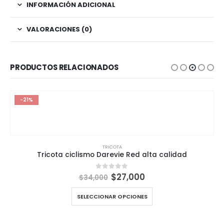
INFORMACIÓN ADICIONAL
VALORACIONES (0)
PRODUCTOS RELACIONADOS
-21%
TRICOTA
Tricota ciclismo Darevie Red alta calidad
El
El
$
27,000
0
out of 5
$
34,000
precio
precio
original
actual
SELECCIONAR OPCIONES
era:
es:
$34,000.
$27,000.