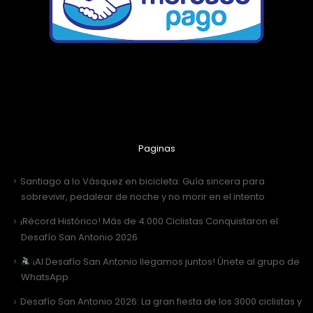
Paginas
Santiago a lo Vásquez en bicicleta: Guía sincera para
sobrevivir, pedalear de noche y no morir en el intento
¡Récord Histórico! Más de 4.000 Ciclistas Conquistaron el
Desafío San Antonio 2026
¡Al Desafío San Antonio llegamos juntos! Únete al grupo de
WhatsApp
Desafío San Antonio 2026: La gran fiesta de los 3000 ciclistas y