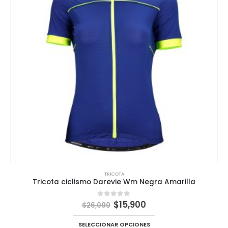
TRICOTA
Tricota ciclismo Darevie Wm Negra Amarilla
El
El
$
15,900
0
out of 5
$
26,000
precio
precio
original
actual
SELECCIONAR OPCIONES