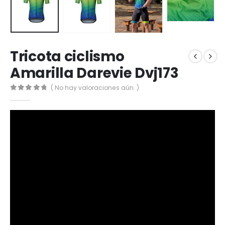
Tricota ciclismo
Amarilla Darevie Dvj173
( No hay valoraciones aún. )
0
out of 5