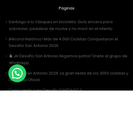
Paginas
Santiago a lo Vásquez en bicicleta: Guía sincera para
sobrevivir, pedalear de noche y no morir en el intento
¡Récord Histórico! Más de 4.000 Ciclistas Conquistaron el
Desafío San Antonio 2026
¡Al Desafío San Antonio llegamos juntos! Únete al grupo de
WhatsApp
Desafío San Antonio 2026: La gran fiesta de los 3000 ciclistas y
la Tricota Oficial
Como vestir para Desafío SANTIAGO ?
Siguenos
Facebook