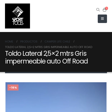
0
HOME
PRODUCTOS
CAMPER LIFE CHILE
TOLDO LATERAL 2,5×2 MTRS GRIS IMPERMEABLE AUTO OFF ROAD
Toldo Lateral 2,5×2 mtrs Gris
impermeable auto Off Road
-16%