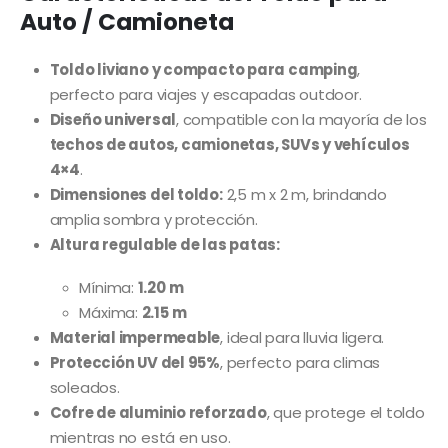
Auto / Camioneta
Toldo liviano y compacto para camping
,
perfecto para viajes y escapadas outdoor.
Diseño universal
, compatible con la mayoría de los
techos de autos, camionetas, SUVs y vehículos
4×4
.
Dimensiones del toldo:
2,5 m x 2 m, brindando
amplia sombra y protección.
Altura regulable de las patas:
Mínima:
1.20 m
Máxima:
2.15 m
Material impermeable
, ideal para lluvia ligera.
Protección UV del 95%
, perfecto para climas
soleados.
Cofre de aluminio reforzado
, que protege el toldo
mientras no está en uso.