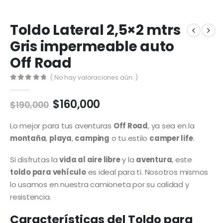
Toldo Lateral 2,5×2 mtrs
Gris impermeable auto
Off Road
( No hay valoraciones aún. )
0
out of 5
El
El
$
160,000
$
190,000
precio
precio
original
actual
Lo mejor para tus aventuras
Off Road
, ya sea en la
era:
es:
montaña
,
playa
,
camping
o tu estilo
camper life
.
$190,000.
$160,000.
Si disfrutas la
vida al aire libre
y la
aventura
, este
toldo para vehículo
es ideal para ti. Nosotros mismos
lo usamos en nuestra camioneta por su calidad y
resistencia.
Características del Toldo para