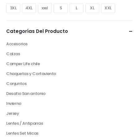
3XL
4XL
xxxl
S
L
XL
XXL
Categorías Del Producto
Accesorios
Calzas
Camper Life chile
Chaquetas y Cortaviento
Conjuntos
Desafio San antonio
Invierno
Jersey
Lentes / Antiparras
Lentes Set Micas