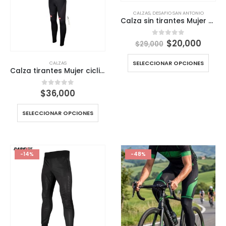
CALZAS
,
DESAFIO SAN ANTONIO
Calza sin tirantes Mujer ciclismo negra Darevie dvp148
El
El
$
20,000
0
out of 5
$
29,000
precio
preci
original
actua
SELECCIONAR OPCIONES
CALZAS
era:
es:
Calza tirantes Mujer ciclismo negra tirantes Darevie
$29,000.
$20,0
$
36,000
0
out of 5
SELECCIONAR OPCIONES
-14%
-48%