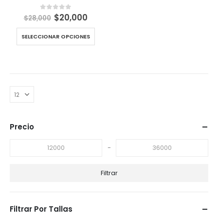
El
El
$
20,000
0
out of 5
$
28,000
precio
precio
original
actual
SELECCIONAR OPCIONES
era:
es:
$28,000.
$20,000.
Precio
-
Filtrar
Filtrar Por Tallas