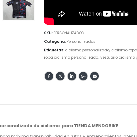
SKU:
PERSONALIZADO3
Categoría:
Personalizados
Etiquetas:
ciclismo personalizado
,
ciclismo rop
ropa ciclismo personalizada
,
vestuario ciclismo
 personalizado de ciclismo para TIENDA MENDOBIKE
para máxima transpirabilidad en rutas y entrenamientos intens