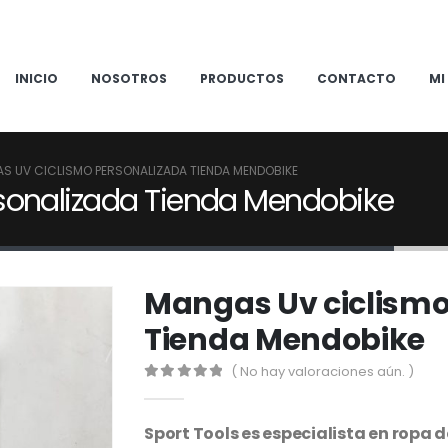
INICIO
NOSOTROS
PRODUCTOS
CONTACTO
MI
S UV CICLISMO PERSONALIZADA TIENDA MENDOBIKE
sonalizada Tienda Mendobike
Mangas Uv ciclismo
Tienda Mendobike
( No hay valoraciones aún. )
0
out of 5
Sport Tools es especialista en ropa 