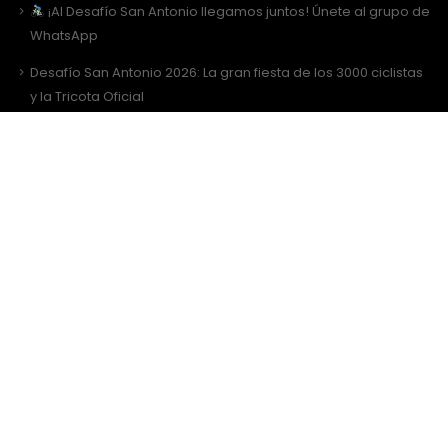
¡Al Desafío San Antonio llegamos juntos! Únete al grupo de
WhatsApp
Desafío San Antonio 2026: La gran fiesta de los 3000 ciclistas
y la Tricota Oficial
Como vestir para Desafío SANTIAGO ?
Sitio Web Realizado por
JIRAFADESIGN