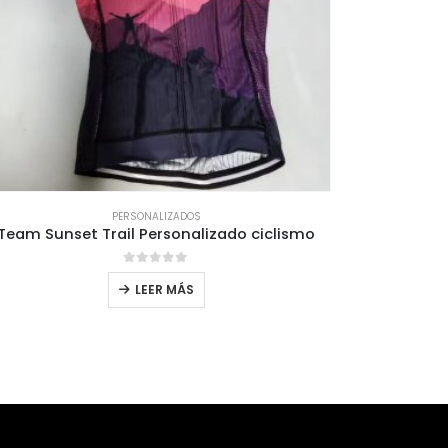
PERSONALIZADOS
Team Sunset Trail Personalizado ciclismo
Empresa Q
0
out of 5
LEER MÁS