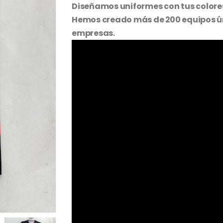
Diseñamos uniformes con tus colores,
Hemos creado más de 200 equipos ún
empresas.