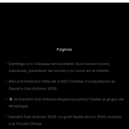
Paginas
Santiago a lo Vásquez en bicicleta: Guía sincera para
sobrevivir, pedalear de noche y no morir en el intento
¡Récord Histórico! Más de 4.000 Ciclistas Conquistaron el
Desafío San Antonio 2026
¡Al Desafío San Antonio llegamos juntos! Únete al grupo de
WhatsApp
Desafío San Antonio 2026: La gran fiesta de los 3000 ciclistas
y la Tricota Oficial