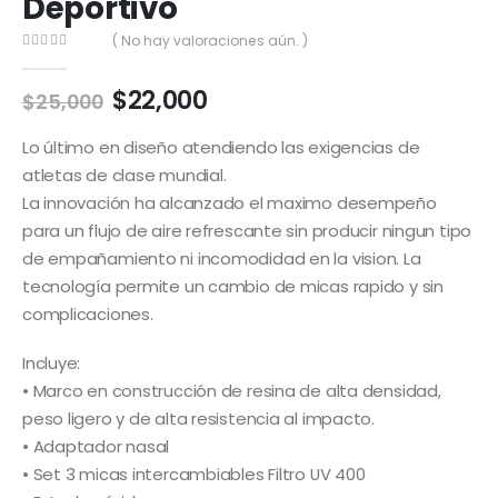
Deportivo
( No hay valoraciones aún. )
0
out of 5
El
El
$
22,000
$
25,000
precio
precio
original
actual
Lo último en diseño atendiendo las exigencias de
era:
es:
atletas de clase mundial.
$25,000.
$22,000.
La innovación ha alcanzado el maximo desempeño
para un flujo de aire refrescante sin producir ningun tipo
de empañamiento ni incomodidad en la vision. La
tecnología permite un cambio de micas rapido y sin
complicaciones.
Incluye:
• Marco en construcción de resina de alta densidad,
peso ligero y de alta resistencia al impacto.
• Adaptador nasal
• Set 3 micas intercambiables Filtro UV 400