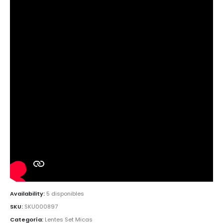
Availability:
5 disponibles
SKU:
SKU000897
Categoría:
Lentes Set Micas