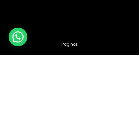
Paginas
Santiago a lo Vásquez en bicicleta: Guía sincera para
sobrevivir, pedalear de noche y no morir en el intento
¡Récord Histórico! Más de 4.000 Ciclistas Conquistaron el
Desafío San Antonio 2026
🚴‍♂️ ¡Al Desafío San Antonio llegamos juntos! Únete al grupo de
WhatsApp
Desafío San Antonio 2026: La gran fiesta de los 3000 ciclistas y
la Tricota Oficial
Como vestir para Desafío SANTIAGO ?