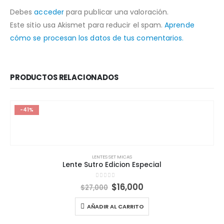
Debes
acceder
para publicar una valoración.
Este sitio usa Akismet para reducir el spam.
Aprende
cómo se procesan los datos de tus comentarios.
PRODUCTOS RELACIONADOS
-41%
LENTES SET MICAS
Lente Sutro Edicion Especial
El
El
0
out of 5
$
16,000
$
27,000
precio
precio
original
actual
AÑADIR AL CARRITO
era:
es:
$27,000.
$16,000.