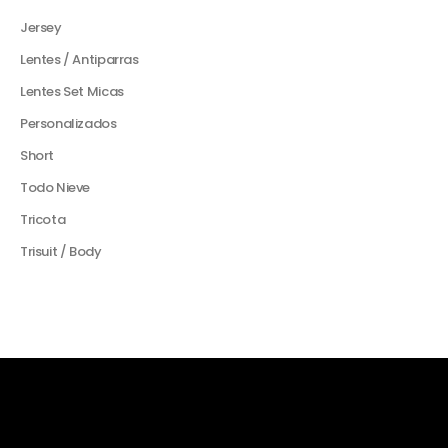
Jersey
Lentes / Antiparras
Lentes Set Micas
Personalizados
Short
Todo Nieve
Tricota
Trisuit / Body