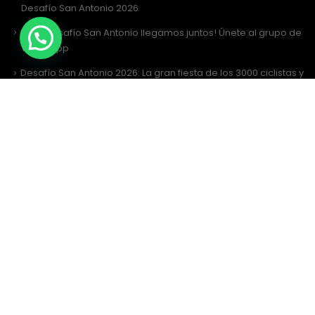
Desafío San Antonio 2026
¡Al Desafío San Antonio llegamos juntos! Únete al grupo de
WhatsApp
Desafío San Antonio 2026: La gran fiesta de los 3000 ciclistas y
la Tricota Oficial
Como vestir para Desafío SANTIAGO ?
Siguenos
Facebook
Instagram
Sitio Web Realizado por
JIRAFADESIGN