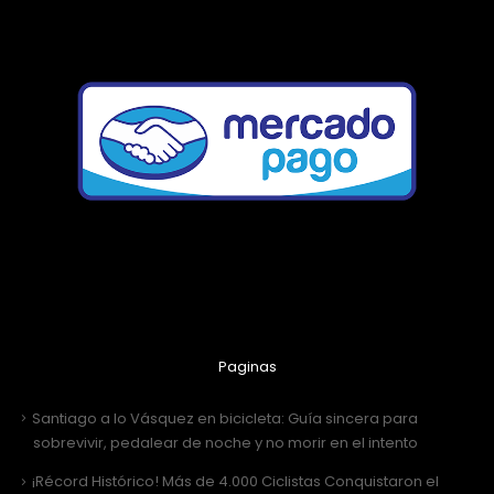
Paginas
Santiago a lo Vásquez en bicicleta: Guía sincera para
sobrevivir, pedalear de noche y no morir en el intento
¡Récord Histórico! Más de 4.000 Ciclistas Conquistaron el