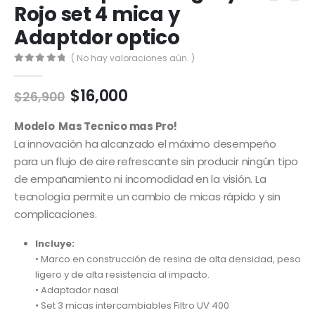
Rojo set 4 mica y
Adaptdor optico
( No hay valoraciones aún. )
0
out of 5
El
El
$
16,000
$
26,900
precio
precio
original
actual
Modelo Mas Tecnico mas Pro!
era:
es:
La innovación ha alcanzado el máximo desempeño
$26,900.
$16,000.
para un flujo de aire refrescante sin producir ningún tipo
de empañamiento ni incomodidad en la visión. La
tecnología permite un cambio de micas rápido y sin
complicaciones.
Incluye:
• Marco en construcción de resina de alta densidad, peso
ligero y de alta resistencia al impacto.
• Adaptador nasal
• Set 3 micas intercambiables Filtro UV 400