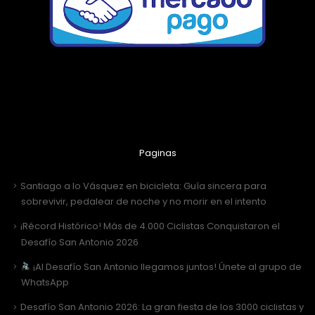
Paginas
Santiago a lo Vásquez en bicicleta: Guía sincera para
sobrevivir, pedalear de noche y no morir en el intento
¡Récord Histórico! Más de 4.000 Ciclistas Conquistaron el
Desafío San Antonio 2026
¡Al Desafío San Antonio llegamos juntos! Únete al grupo de
WhatsApp
Desafío San Antonio 2026: La gran fiesta de los 3000 ciclistas y