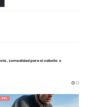
luvia , comodidad para el cabello o
-29%
-17%