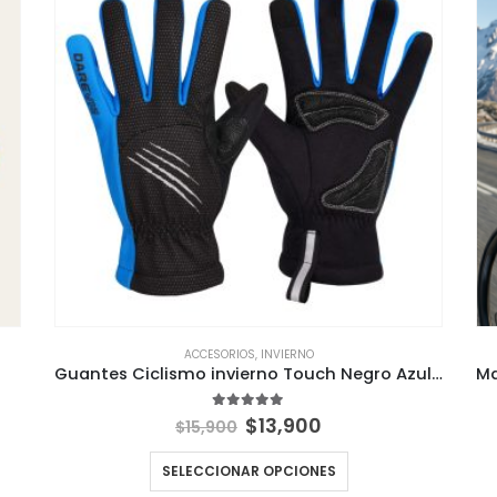
ACCESORIOS
,
INVIERNO
Guantes Ciclismo invierno Touch Negro Azul Darevie Logo reflectante
El
El
5.00
out of 5
$
13,900
$
15,900
precio
precio
original
actual
SELECCIONAR OPCIONES
era:
es: