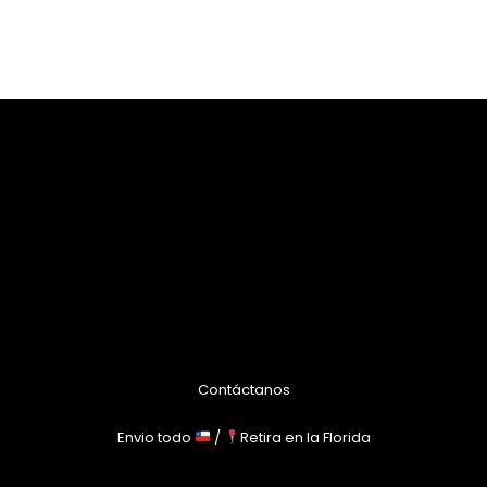
,900.
$6,000.
$3,500.
Contáctanos
Envio todo
/
Retira en la Florida