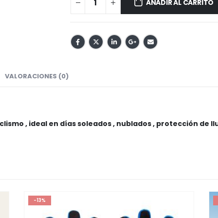
AÑADIR AL CARRITO
VALORACIONES (0)
lismo , ideal en días soleados , nublados , protección de l
-13%