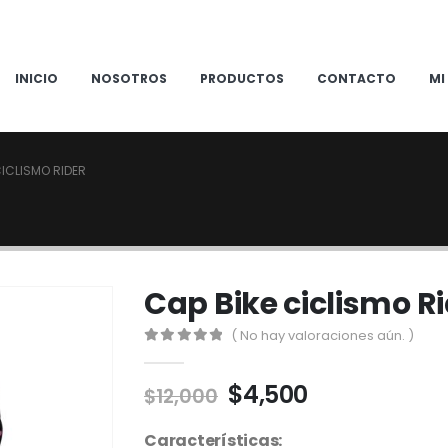
INICIO
NOSOTROS
PRODUCTOS
CONTACTO
MI
CICLISMO RIDER
Cap Bike ciclismo R
( No hay valoraciones aún. )
0
out of 5
El
El
$
4,500
$
12,000
precio
precio
original
actual
Características: