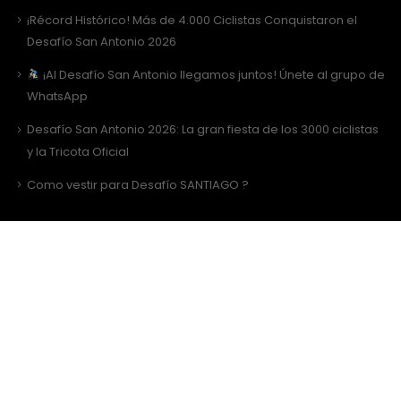
¡Récord Histórico! Más de 4.000 Ciclistas Conquistaron el
Desafío San Antonio 2026
¡Al Desafío San Antonio llegamos juntos! Únete al grupo de
WhatsApp
Desafío San Antonio 2026: La gran fiesta de los 3000 ciclistas
y la Tricota Oficial
Como vestir para Desafío SANTIAGO ?
Sitio Web Realizado por
JIRAFADESIGN