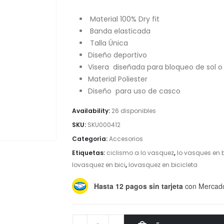
era:
es:
$12,000.
$4,500.
Material 100% Dry fit
Banda elasticada
Talla Única
Diseño deportivo
Visera diseñada para bloqueo de sol o 
Material Poliester
Diseño para uso de casco
Availability:
26 disponibles
SKU:
SKU000412
Categoría:
Accesorios
Etiquetas:
ciclismo a lo vasquez
,
lo vasques en b
lovasquez en bici
,
lovasquez en bicicleta
Hasta 12 pagos sin tarjeta
con Mercad