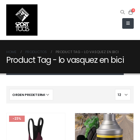
0
HOME
PRODUCTOS
PRODUCT TAG -
LO VASQUEZ EN BICI
Product Tag - lo vasquez en bici
-23%