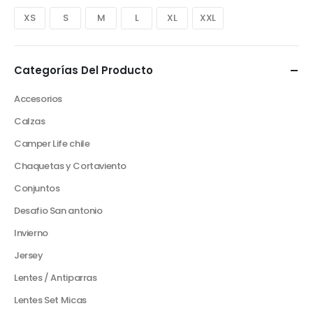
XS
S
M
L
XL
XXL
Categorías Del Producto
Accesorios
Calzas
Camper Life chile
Chaquetas y Cortaviento
Conjuntos
Desafio San antonio
Invierno
Jersey
Lentes / Antiparras
Lentes Set Micas