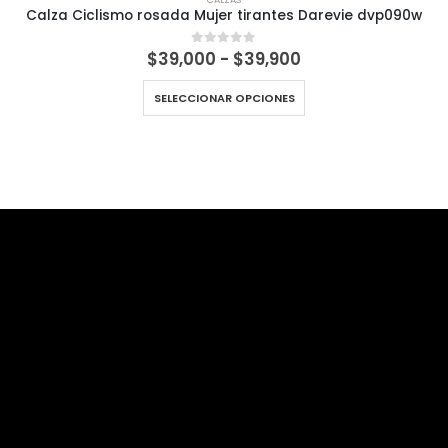
Calza Ciclismo rosada Mujer tirantes Darevie dvp090w
Rango
$
39,000
-
$
39,900
0
out of 5
de
precios:
SELECCIONAR OPCIONES
desde
$39,000
hasta
$39,900