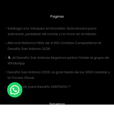
Paginas
Santiago a lo Vásquez en bicicleta: Guía sincera para
sobrevivir, pedalear de noche y no morir en el intento
¡Récord Histórico! Más de 4.000 Ciclistas Conquistaron el
Desafío San Antonio 2026
¡Al Desafío San Antonio llegamos juntos! Únete al grupo de
WhatsApp
Desafío San Antonio 2026: La gran fiesta de los 3000 ciclistas y
la Tricota Oficial
Como vestir para Desafío SANTIAGO ?
Siguenos