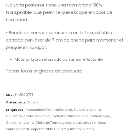
•La zona posterior tiene una membrana 100%
transpirable, que permite que escape el vapor de
humedad.
• Banda de compresión inserta en la tela, elástica
cortada con láser de 7 cm de ancho para mantener el
pliegue en su lugar.
Material Lycra reforzada con Linea reflectante
Todas fotos originales del producto.
SKU:
SKU000775
Categoría:
Calzas
Etiquetas:
AccesoriosCiclismoInvierno
,
BicicletaInvierno
,
CiclismoCarreteraInvierno
,
CiclismoChileInvierno
,
CiclismoFrio
,
CiclismoInvierno
,
CiclismoTermico
,
cubre calzados termico
,
cunre calzado impermeable CiclismoUrbanoInvierno
,