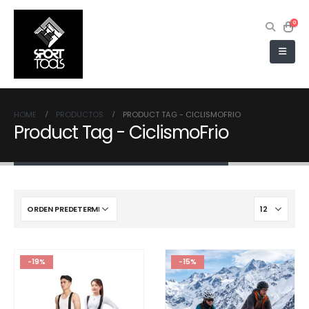
0
HOME
PRODUCTOS
PRODUCT TAG -
CICLISMOFRIO
Product Tag - CiclismoFrio
-19%
-15%