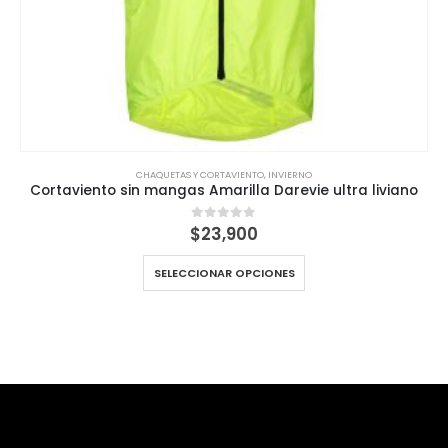
CHAQUETAS Y CORTAVIENTO
,
INVIERNO
Cortaviento sin mangas Amarilla Darevie ultra liviano
$
23,900
0
out of 5
SELECCIONAR OPCIONES