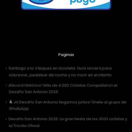
Paginas
Santiago a lo Vásquez en bicicleta: Guía sincera para
sobrevivir, pedalear de noche y no morir en el intento
¡Récord Histórico! Más de 4.000 Ciclistas Conquistaron el
Desafío San Antonio 2026
¡Al Desafío San Antonio llegamos juntos! Únete al grupo de
WhatsApp
Desafío San Antonio 2026: La gran fiesta de los 3000 ciclistas y
la Tricota Oficial