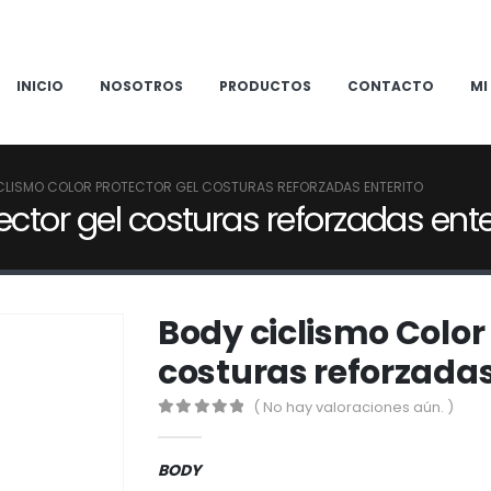
INICIO
NOSOTROS
PRODUCTOS
CONTACTO
MI
CLISMO COLOR PROTECTOR GEL COSTURAS REFORZADAS ENTERITO
ector gel costuras reforzadas ente
Body ciclismo Color 
costuras reforzadas
( No hay valoraciones aún. )
0
out of 5
BODY