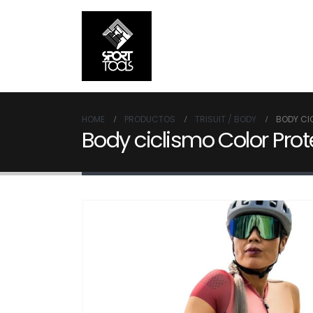
HOME
PRODUCTOS
TRISUIT / BODY
BODY CI
Body ciclismo Color Prot