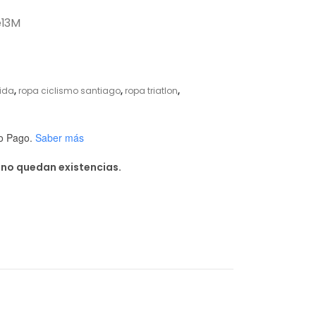
e13M
rida
,
ropa ciclismo santiago
,
ropa triatlon
,
o Pago.
Saber más
 no quedan existencias.