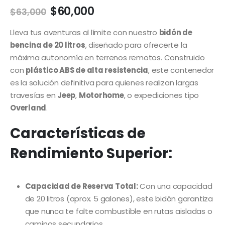
El
El
$
60,000
$
63,000
precio
precio
original
actual
Lleva tus aventuras al límite con nuestro
bidón de
era:
es:
bencina de 20 litros
, diseñado para ofrecerte la
$63,000.
$60,000.
máxima autonomía en terrenos remotos. Construido
con
plástico ABS de alta resistencia
, este contenedor
es la solución definitiva para quienes realizan largas
travesías en
Jeep
,
Motorhome
, o expediciones tipo
Overland
.
Características de
Rendimiento Superior:
Capacidad de Reserva Total:
Con una capacidad
de 20 litros (aprox. 5 galones), este bidón garantiza
que nunca te falte combustible en rutas aisladas o
caminos secundarios.