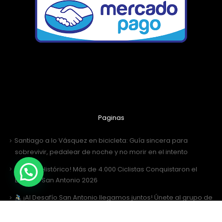
Paginas
Santiago a lo Vásquez en bicicleta: Guía sincera para
sobrevivir, pedalear de noche y no morir en el intento
¡Récord Histórico! Más de 4.000 Ciclistas Conquistaron el
Desafío San Antonio 2026
¡Al Desafío San Antonio llegamos juntos! Únete al grupo de
WhatsApp