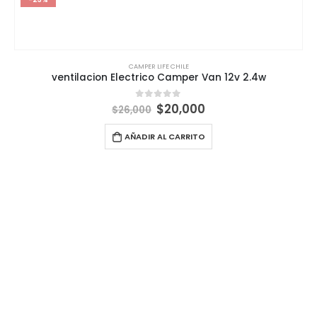
CAMPER LIFE CHILE
ventilacion Electrico Camper Van 12v 2.4w
El
El
$
20,000
0
out of 5
$
26,000
precio
precio
original
actual
AÑADIR AL CARRITO
era:
es:
$26,000.
$20,000.