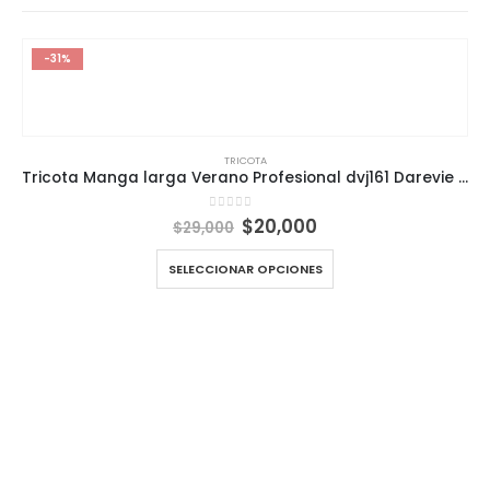
-31%
TRICOTA
Tricota Manga larga Verano Profesional dvj161 Darevie Dry Fit Tecnología y Comodidad
El
El
0
out of 5
$
20,000
$
29,000
precio
precio
original
actual
SELECCIONAR OPCIONES
era:
es:
$29,000.
$20,000.