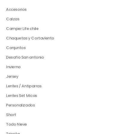
Accesorios
Calzas
Camper Life chile
Chaquetas y Cortaviento
Conjuntos
Desafio San antonio
Invierno
Jersey
Lentes / Antiparras
Lentes Set Micas
Personalizados
Short
Todo Nieve
Tricota