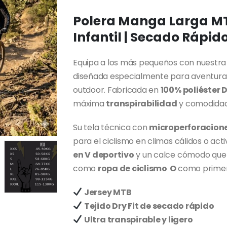
Polera Manga Larga MT
Infantil | Secado Rápid
Equipa a los más pequeños con nuestr
diseñada especialmente para aventuras 
outdoor. Fabricada en
100% poliéster D
máxima
transpirabilidad
y comodidad 
Su tela técnica con
microperforacion
para el ciclismo en climas cálidos o acti
en V deportivo
y un calce cómodo que s
como
ropa de ciclismo O
como primer
Jersey MTB
Tejido Dry Fit de secado rápido
Ultra transpirable y ligero