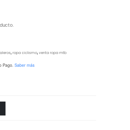
oducto.
aleros
,
ropa ciclismo
,
venta ropa mtb
o Pago.
Saber más