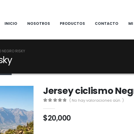
INICIO
NOSOTROS
PRODUCTOS
CONTACTO
MI
O NEGRO RISKY
sky
Jersey ciclismo Neg
( No hay valoraciones aún. )
0
out of 5
$
20,000