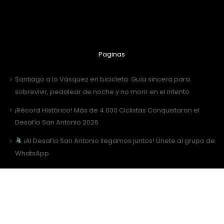
Paginas
Santiago a lo Vásquez en bicicleta: Guía sincera para
sobrevivir, pedalear de noche y no morir en el intento
¡Récord Histórico! Más de 4.000 Ciclistas Conquistaron el
Desafío San Antonio 2026
¡Al Desafío San Antonio llegamos juntos! Únete al grupo de
WhatsApp
Desafío San Antonio 2026: La gran fiesta de los 3000 ciclistas
y la Tricota Oficial
Como vestir para Desafío SANTIAGO ?