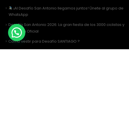
¡Al Desafío San Antonio llegamos juntos! Únete al grupo de
WhatsApp
Desafío San Antonio 2026: La gran fiesta de los 3000 ciclistas y
la Tricota Oficial
Como vestir para Desafío SANTIAGO ?
Siguenos
Facebook
Instagram
Sitio Web Realizado por
JIRAFADESIGN