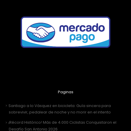
Paginas
Santiago a lo Vásquez en bicicleta: Guía sincera para
sobrevivir, pedalear de noche y no morir en el intento
¡Récord Histórico! Más de 4.000 Ciclistas Conquistaron el
Desafío San Antonio 2026