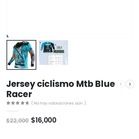
Jersey ciclismo Mtb Blue
Racer
( No hay valoraciones aún. )
0
out of 5
El
El
$
16,000
$
22,000
precio
precio
original
actual