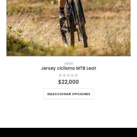
JERSEY
Jersey ciclismo MTB Leat
$
22,000
0
out of 5
SELECCIONAR OPCIONES