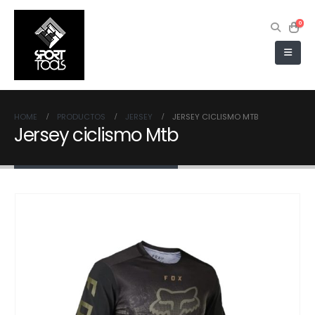
0
HOME
PRODUCTOS
JERSEY
JERSEY CICLISMO MTB
Jersey ciclismo Mtb