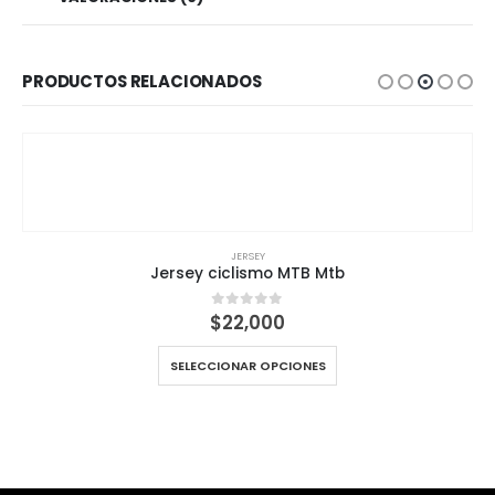
PRODUCTOS RELACIONADOS
JERSEY
Jersey ciclismo MTB Mtb
$
22,000
0
out of 5
SELECCIONAR OPCIONES