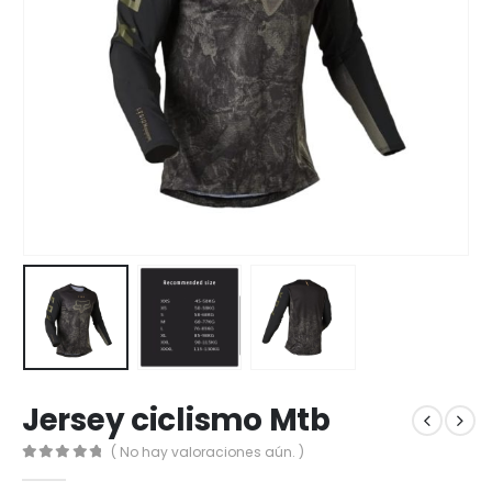
Jersey ciclismo Mtb
( No hay valoraciones aún. )
0
out of 5