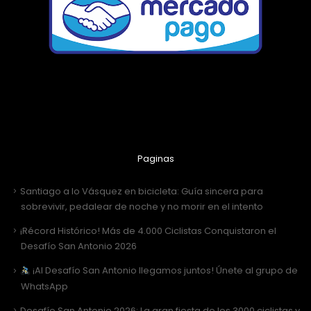
Paginas
Santiago a lo Vásquez en bicicleta: Guía sincera para
sobrevivir, pedalear de noche y no morir en el intento
¡Récord Histórico! Más de 4.000 Ciclistas Conquistaron el
Desafío San Antonio 2026
¡Al Desafío San Antonio llegamos juntos! Únete al grupo de
WhatsApp
Desafío San Antonio 2026: La gran fiesta de los 3000 ciclistas y