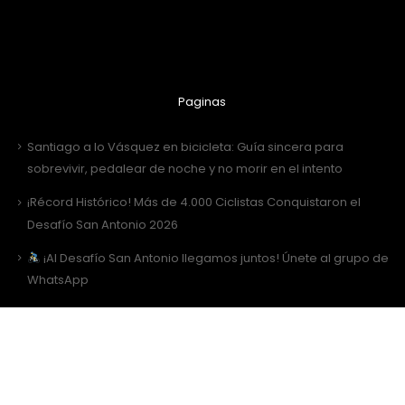
Paginas
Santiago a lo Vásquez en bicicleta: Guía sincera para
sobrevivir, pedalear de noche y no morir en el intento
¡Récord Histórico! Más de 4.000 Ciclistas Conquistaron el
Desafío San Antonio 2026
¡Al Desafío San Antonio llegamos juntos! Únete al grupo de
WhatsApp
Desafío San Antonio 2026: La gran fiesta de los 3000 ciclistas
y la Tricota Oficial
Como vestir para Desafío SANTIAGO ?