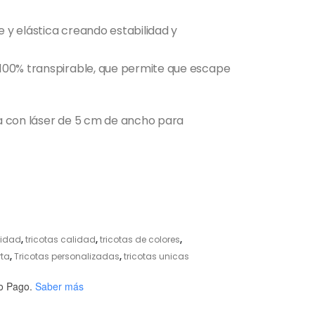
e y elástica creando estabilidad y
100% transpirable, que permite que escape
a con láser de 5 cm de ancho para
lidad
,
tricotas calidad
,
tricotas de colores
,
rta
,
Tricotas personalizadas
,
tricotas unicas
o Pago.
Saber más