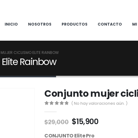
INICIO
NOSOTROS
PRODUCTOS
CONTACTO
MI
MUJER CICLISMO ELITE RAINBOW
 Elite Rainbow
Conjunto mujer cicl
( No hay valoraciones aún. )
0
out of 5
El
El
$
15,900
$
29,000
precio
precio
original
actual
CONJUNTO Elite Pro