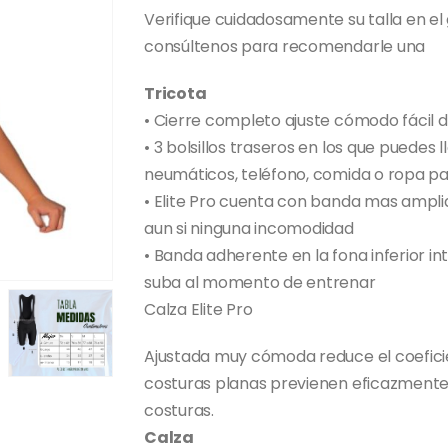
era:
es:
Verifique cuidadosamente su talla en el
$29,000.
$15,900.
consúltenos para recomendarle una
Tricota
• Cierre completo ajuste cómodo fácil d
• 3 bolsillos traseros en los que puedes 
neumáticos, teléfono, comida o ropa p
• Elite Pro cuenta con banda mas ampli
aun si ninguna incomodidad
• Banda adherente en la fona inferior in
suba al momento de entrenar
Calza Elite Pro
Ajustada muy cómoda reduce el coeficie
costuras planas previenen eficazmente la
costuras.
Calza