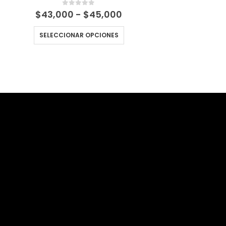
Rango
0
out of 5
$
43,000
-
$
45,000
de
precios:
SELECCIONAR OPCIONES
desde
$43,000
hasta
$45,000