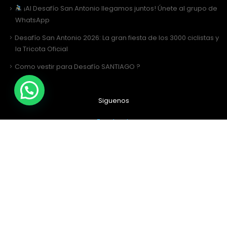
¡Al Desafío San Antonio llegamos juntos! Únete al grupo de
WhatsApp
Desafío San Antonio 2026: La gran fiesta de los 3000 ciclistas y
la Tricota Oficial
Como vestir para Desafío SANTIAGO ?
Siguenos
Facebook
Instagram
Sitio Web Realizado por
JIRAFADESIGN