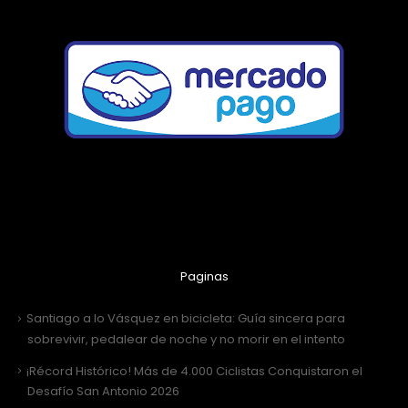
Paginas
Santiago a lo Vásquez en bicicleta: Guía sincera para
sobrevivir, pedalear de noche y no morir en el intento
¡Récord Histórico! Más de 4.000 Ciclistas Conquistaron el
Desafío San Antonio 2026