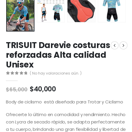
TRISUIT Darevie costuras
reforzadas Alta calidad
Unisex
( No hay valoraciones aún. )
0
out of 5
El
El
$
40,000
$
65,000
precio
precio
original
actual
Body de ciclismo está diseñado para Trotar y Ciclismo
era:
es:
$65,000.
$40,000.
Ofrecerte lo último en comodidad y rendimiento. Hecho
con Lycra de secado rápido, se adapta perfectamente
a tu cuerpo, brindando una gran flexibilidad y libertad de