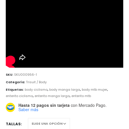
SKU:
SKU000956-1
Categoría:
Trisuit / Body
Etiquetas:
body ciclismo
,
body manga larga
,
body mtb mujer
,
enterito ciclismo
,
enterito manga larga
,
enterito mtb
Hasta 12 pagos sin tarjeta
con Mercado Pago.
Saber más
TALLAS