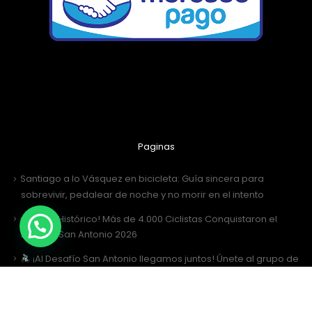
Paginas
Santiago a lo Vásquez en bicicleta: Guía sincera para
sobrevivir, pedalear de noche y no morir en el intento
¡Récord Histórico! Más de 4.000 Ciclistas Conquistaron el
Desafío San Antonio 2026
¡Al Desafío San Antonio llegamos juntos! Únete al grupo de
WhatsApp
Desafío San Antonio 2026: La gran fiesta de los 3000 ciclistas y