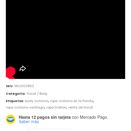
SKU:
SKU000853
Categoría:
Trisuit / Body
Etiquetas:
body ciclismo
,
ropa ciclismo en la florida
,
ropa ciclismo santiago
,
ropa triatlon
,
venta de trisuit
Hasta 12 pagos sin tarjeta
con Mercado Pago.
Saber más