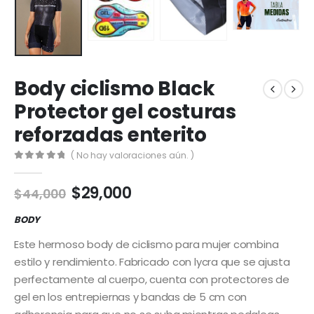
Body ciclismo Black
Protector gel costuras
reforzadas enterito
( No hay valoraciones aún. )
0
out of 5
El
El
$
29,000
$
44,000
precio
precio
original
actual
BODY
era:
es:
Este hermoso body de ciclismo para mujer combina
$44,000.
$29,000.
estilo y rendimiento. Fabricado con lycra que se ajusta
perfectamente al cuerpo, cuenta con protectores de
gel en los entrepiernas y bandas de 5 cm con