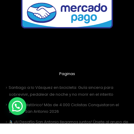
Paginas
Santiago a lo Vásquez en bicicleta: Guía sincera para
sobrevivir, pedalear de noche y no morir en el intento
¡Récord Histórico! Más de 4.000 Ciclistas Conquistaron el
Desafío San Antonio 2026
¡Al Desafío San Antonio llegamos juntos! Únete al grupo de
WhatsApp