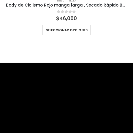
TRISUIT / BODY
Body de Ciclismo Rojo manga larga , Secado Rápido Bolsillo en calza
$
46,000
0
out of 5
SELECCIONAR OPCIONES