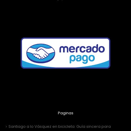
Paginas
Santiago a lo Vásquez en bicicleta: Guía sincera para