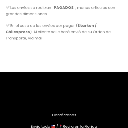
Los envíos se realizan
PAGADOS
, menos articulos con
grandes dimensiones
En el caso de los envíos por pagar (
Starken /
Chilexpress
). Al cliente se le hará envió de su Orden de
Transporte, vía mail.
Contáctanos
Envio todo
/
Retira en la Florida