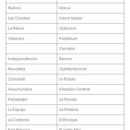
Ñuñoa
Macul
Las Condes
Cerro Navia
La Reina
Quilicura
Vitacura
Pudahuel
Cerrillos
Independencia
Renca
Recoleta
Quinta Normal
Conchalí
Lo Prado
Huechuraba
Estación Central
Peñalolén
La Florida
Lo Espejo
La Pintana
La Cisterna
El Bosque
San Ramón
Puente Alto