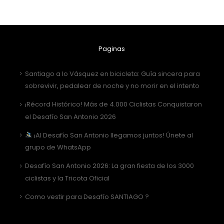
Paginas
Santiago a lo Vásquez en bicicleta: Guía sincera para
sobrevivir, pedalear de noche y no morir en el intento
¡Récord Histórico! Más de 4.000 Ciclistas Conquistaron
el Desafío San Antonio 2026
¡Al Desafío San Antonio llegamos juntos! Únete al
grupo de WhatsApp
Desafío San Antonio 2026: La gran fiesta de los 3000
ciclistas y la Tricota Oficial
Como vestir para Desafío SANTIAGO ?