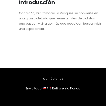
Introducción
Cada año, la ruta hacia Lo Vásquez se convierte en
una gran cicletada que reúne a miles de ciclistas
que buscan vivir algo más que pedalear: buscan vivir
una experiencia...
Contáctanos
Envio todo
/
Retira en la Florida