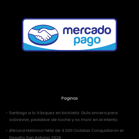
Paginas
Santiago a lo Vásquez en bicicleta: Guía sincera para
sobrevivir, pedalear de noche y no morir en el intento
¡Récord Histórico! Más de 4.000 Ciclistas Conquistaron el
Desafío San Antonio 2026