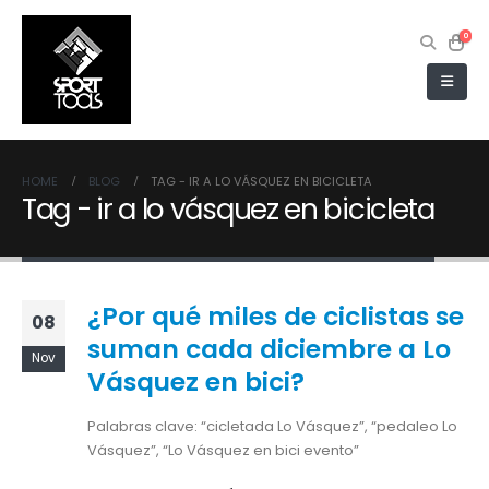
0
HOME
BLOG
TAG -
IR A LO VÁSQUEZ EN BICICLETA
Tag - ir a lo vásquez en bicicleta
¿Por qué miles de ciclistas se
08
suman cada diciembre a Lo
Nov
Vásquez en bici?
Palabras clave: “cicletada Lo Vásquez”, “pedaleo Lo
Vásquez”, “Lo Vásquez en bici evento”