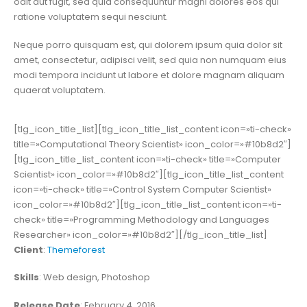
odit aut fugit, sed quia consequuntur magni dolores eos qui
ratione voluptatem sequi nesciunt.
Neque porro quisquam est, qui dolorem ipsum quia dolor sit
amet, consectetur, adipisci velit, sed quia non numquam eius
modi tempora incidunt ut labore et dolore magnam aliquam
quaerat voluptatem.
[tlg_icon_title_list][tlg_icon_title_list_content icon=»ti-check»
title=»Computational Theory Scientist» icon_color=»#10b8d2″]
[tlg_icon_title_list_content icon=»ti-check» title=»Computer
Scientist» icon_color=»#10b8d2″][tlg_icon_title_list_content
icon=»ti-check» title=»Control System Computer Scientist»
icon_color=»#10b8d2″][tlg_icon_title_list_content icon=»ti-
check» title=»Programming Methodology and Languages
Researcher» icon_color=»#10b8d2″][/tlg_icon_title_list]
Client
:
Themeforest
Skills
: Web design, Photoshop
Release Date
: February 4, 2016