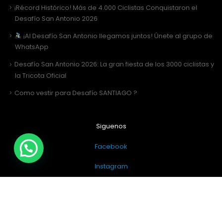
¡Récord Histórico! Más de 4.000 Ciclistas Conquistaron el
Desafío San Antonio 2026
¡Al Desafío San Antonio llegamos juntos! Únete al grupo de
WhatsApp
Desafío San Antonio 2026: La gran fiesta de los 3000 ciclistas y
la Tricota Oficial
Como vestir para Desafío SANTIAGO ?
Siguenos
Facebook
Instagram
Sitio Web Realizado por
JIRAFADESIGN