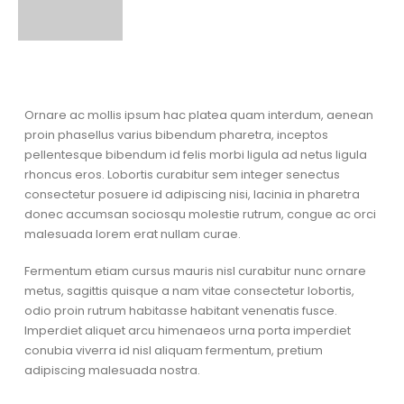
Ornare ac mollis ipsum hac platea quam interdum, aenean
proin phasellus varius bibendum pharetra, inceptos
pellentesque bibendum id felis morbi ligula ad netus ligula
rhoncus eros. Lobortis curabitur sem integer senectus
consectetur posuere id adipiscing nisi, lacinia in pharetra
donec accumsan sociosqu molestie rutrum, congue ac orci
malesuada lorem erat nullam curae.
Fermentum etiam cursus mauris nisl curabitur nunc ornare
metus, sagittis quisque a nam vitae consectetur lobortis,
odio proin rutrum habitasse habitant venenatis fusce.
Imperdiet aliquet arcu himenaeos urna porta imperdiet
conubia viverra id nisl aliquam fermentum, pretium
adipiscing malesuada nostra.