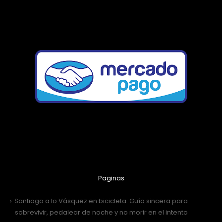
Paginas
Santiago a lo Vásquez en bicicleta: Guía sincera para
sobrevivir, pedalear de noche y no morir en el intento