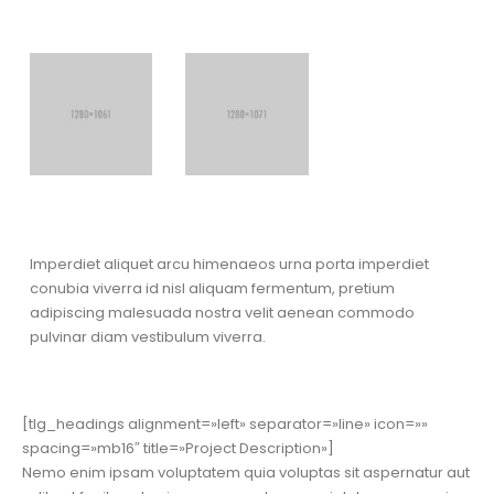
Imperdiet aliquet arcu himenaeos urna porta imperdiet
conubia viverra id nisl aliquam fermentum, pretium
adipiscing malesuada nostra velit aenean commodo
pulvinar diam vestibulum viverra.
[tlg_headings alignment=»left» separator=»line» icon=»»
spacing=»mb16″ title=»Project Description»]
Nemo enim ipsam voluptatem quia voluptas sit aspernatur aut