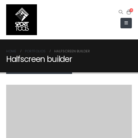
0
HOME
PORTFOLIOS
HALFSCREEN BUILDER
Halfscreen builder