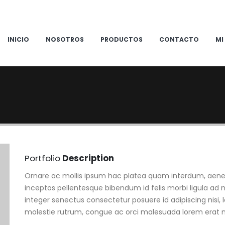
INICIO
NOSOTROS
PRODUCTOS
CONTACTO
MI
Portfolio
Description
Ornare ac mollis ipsum hac platea quam interdum, aenea
inceptos pellentesque bibendum id felis morbi ligula ad n
integer senectus consectetur posuere id adipiscing nisi
molestie rutrum, congue ac orci malesuada lorem erat 