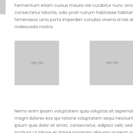
Fermentum etiam cursus mauris nisl curabitur nunc orna
consectetur lobortis, odio proin rutrum habitasse habita
himenaeos urna porta imperdiet conubia viverra id nisl
malesuada nostra.
Nemo enim ipsam voluptatem quia voluptas sit aspernatu
magni dolores eos qui ratione voluptatem sequi nesciun
ipsum quia dolor sit amet, consectetur, adipisci velit,
incidunt ut labore et dolore magnam aliquam quaerat v