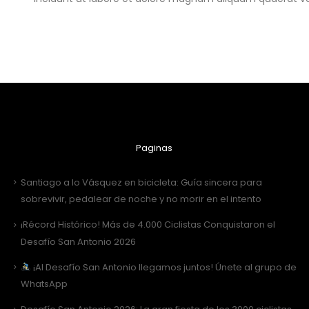
Paginas
Santiago a lo Vásquez en bicicleta: Guía sincera para
sobrevivir, pedalear de noche y no morir en el intento
¡Récord Histórico! Más de 4.000 Ciclistas Conquistaron el
Desafío San Antonio 2026
¡Al Desafío San Antonio llegamos juntos! Únete al grupo de
WhatsApp