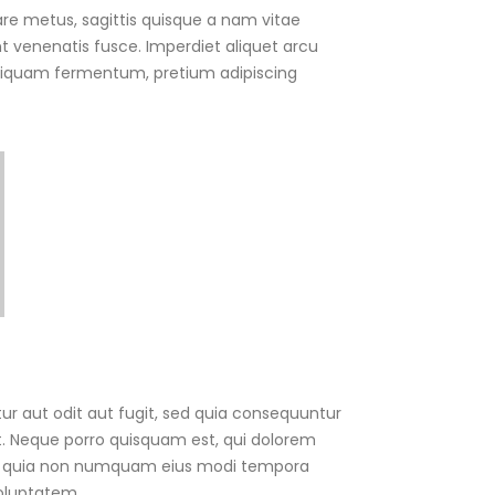
re metus, sagittis quisque a nam vitae
nt venenatis fusce. Imperdiet aliquet arcu
 aliquam fermentum, pretium adipiscing
r aut odit aut fugit, sed quia consequuntur
t. Neque porro quisquam est, qui dolorem
 sed quia non numquam eius modi tempora
oluptatem.