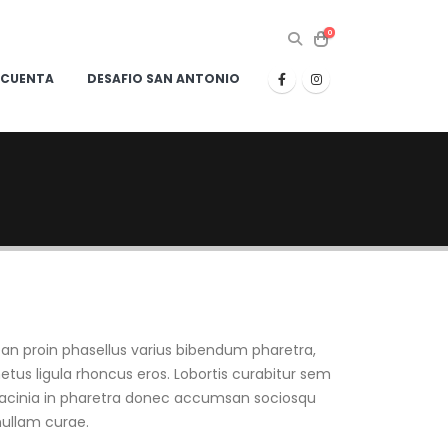
0
 CUENTA
DESAFIO SAN ANTONIO
n proin phasellus varius bibendum pharetra,
etus ligula rhoncus eros. Lobortis curabitur sem
, lacinia in pharetra donec accumsan sociosqu
nullam curae.