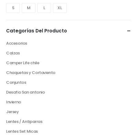
S
M
L
XL
Categorías Del Producto
Accesorios
Calzas
Camper Life chile
Chaquetas y Cortaviento
Conjuntos
Desafio San antonio
Invierno
Jersey
Lentes / Antiparras
Lentes Set Micas