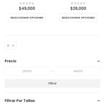
$
49,000
$
26,000
0
out of 5
0
out of 5
SELECCIONAR OPCIONES
SELECCIONAR OPCIONES
Precio
-
Filtrar
Filtrar Por Tallas