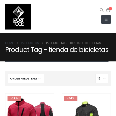
0
HOME
PRODUCTOS
PRODUCT TAG -
TIENDA DE BICICLETAS
Product Tag - tienda de bicicletas
-34%
-34%