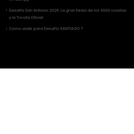
Desafío San Antonio 2026: La gran fiesta de los 3000 ciclistas
y la Tricota Oficial
Como vestir para Desafío SANTIAGO ?
Sitio Web Realizado por
JIRAFADESIGN