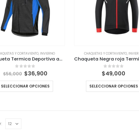
AQUETAS Y CORTAVIENTO
,
INVIERNO
CHAQUETAS Y CORTAVIENTO
,
INVIE
Chaqueta Termica Deportiva azul 6 bolsillos zona frontal impermeable
El
El
0
out of 5
0
out of 5
$
36,900
$
49,000
$
56,000
precio
precio
original
actual
SELECCIONAR OPCIONES
SELECCIONAR OPCIONES
era:
es:
$56,000.
$36,900.
r: