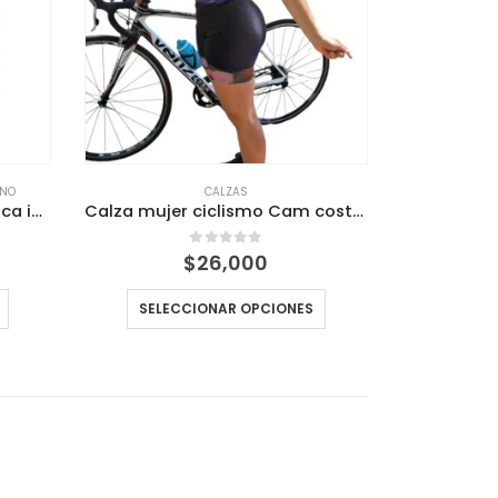
RNO
CALZAS
Chaqueta Negra roja Termica impermeable Deportiva 5 bolsillos
Calza mujer ciclismo Cam costuras reforzadas
0
out of 5
$
26,000
SELECCIONAR OPCIONES