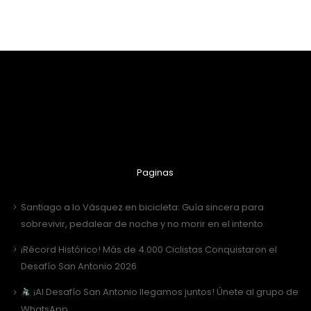
Paginas
Santiago a lo Vásquez en bicicleta: Guía sincera para
sobrevivir, pedalear de noche y no morir en el intento
¡Récord Histórico! Más de 4.000 Ciclistas Conquistaron el
Desafío San Antonio 2026
¡Al Desafío San Antonio llegamos juntos! Únete al grupo de
WhatsApp