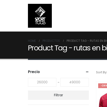
HOME
PRODUCTOS
PRODUCT TAG -
RUTAS EN B
Product Tag - rutas en bi
Precio
Sort By
-
-34
Filtrar