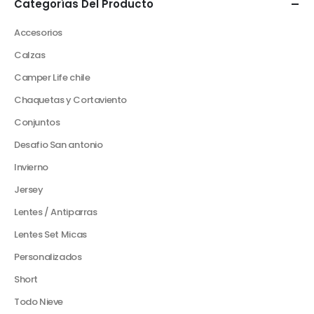
Categorías Del Producto
Accesorios
Calzas
Camper Life chile
Chaquetas y Cortaviento
Conjuntos
Desafio San antonio
Invierno
Jersey
Lentes / Antiparras
Lentes Set Micas
Personalizados
Short
Todo Nieve