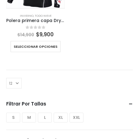
INVIERNO
,
TODO NIEVE
Polera primera capa Dry fit Unisex
El
El
$
9,900
0
out of 5
$
14,900
precio
precio
original
actual
SELECCIONAR OPCIONES
era:
es:
$14,900.
$9,900.
Filtrar Por Tallas
S
M
L
XL
XXL