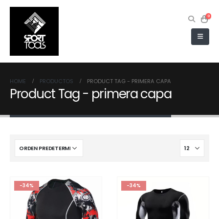
0
HOME
PRODUCTOS
PRODUCT TAG -
PRIMERA CAPA
Product Tag - primera capa
-34%
-34%