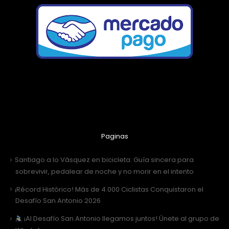
Paginas
Santiago a lo Vásquez en bicicleta: Guía sincera para
sobrevivir, pedalear de noche y no morir en el intento
¡Récord Histórico! Más de 4.000 Ciclistas Conquistaron el
Desafío San Antonio 2026
¡Al Desafío San Antonio llegamos juntos! Únete al grupo de