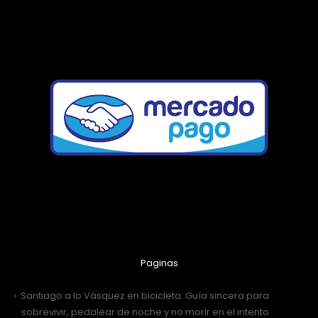
Paginas
Santiago a lo Vásquez en bicicleta: Guía sincera para
sobrevivir, pedalear de noche y no morir en el intento