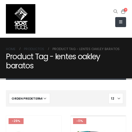
0
HOME
PRODUCTOS
PRODUCT TAG -
LENTES OAKLEY BARATOS
Product Tag - lentes oakley
baratos
-29%
-11%