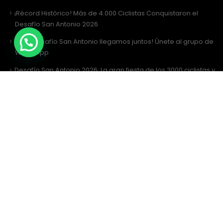
¡Récord Histórico! Más de 4.000 Ciclistas Conquistaron el
Desafío San Antonio 2026
¡Al Desafío San Antonio llegamos juntos! Únete al grupo de
WhatsApp
Desafío San Antonio 2026: La gran fiesta de los 3000 ciclistas y
la Tricota Oficial
Como vestir para Desafío SANTIAGO ?
Siguenos
Facebook
Instagram
Sitio Web Realizado por
JIRAFADESIGN