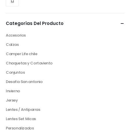
M
Categorías Del Producto
Accesorios
Calzas
Camper Life chile
Chaquetas y Cortaviento
Conjuntos
Desafio San antonio
Invierno
Jersey
Lentes / Antiparras
Lentes Set Micas
Personalizados