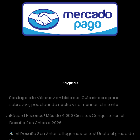
Paginas
Santiago a lo Vásquez en bicicleta: Guía sincera para
sobrevivir, pedalear de noche y no morir en el intento
¡Récord Histórico! Más de 4.000 Ciclistas Conquistaron el
Desafío San Antonio 2026
¡Al Desafío San Antonio llegamos juntos! Únete al grupo de