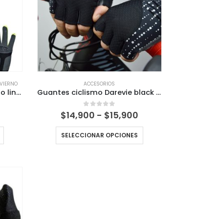
NVIERNO
ACCESORIOS
Guantes Deportivos ciclismo linea fluor Touch micocropolar
Guantes ciclismo Darevie black Reflectante
Rango
0
out of 5
$
14,900
-
$
15,900
de
precios:
SELECCIONAR OPCIONES
desde
$14,900
hasta
$15,900