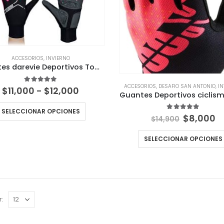
ACCESORIOS
,
INVIERNO
Guantes darevie Deportivos Touch micocropolar rosado
ACCESORIOS
,
DESAFIO SAN ANTONIO
,
I
Rango
5.00
out of 5
$
11,000
-
$
12,000
de
precios:
SELECCIONAR OPCIONES
desde
El
El
5.00
out of 5
$
8,000
$
14,900
$11,000
precio
p
hasta
original
a
SELECCIONAR OPCIONES
$12,000
era:
es
$14,900.
$
r: