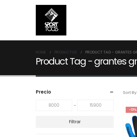
HOME
PRODUCTOS
PRODUCT TAG -
GRANTES G
Product Tag - grantes g
Precio
Sort By
-
-13%
Filtrar