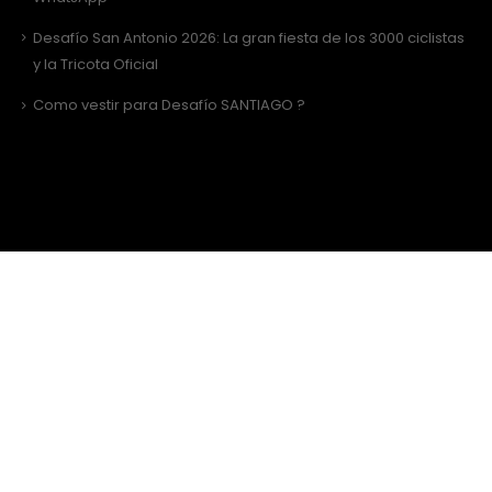
Desafío San Antonio 2026: La gran fiesta de los 3000 ciclistas
y la Tricota Oficial
Como vestir para Desafío SANTIAGO ?
Sitio Web Realizado por
JIRAFADESIGN