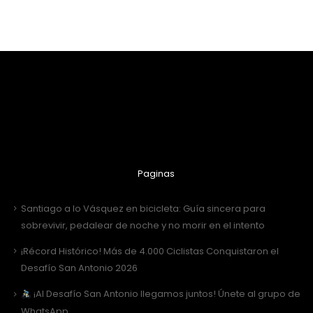
Paginas
Santiago a lo Vásquez en bicicleta: Guía sincera para
sobrevivir, pedalear de noche y no morir en el intento
¡Récord Histórico! Más de 4.000 Ciclistas Conquistaron el
Desafío San Antonio 2026
¡Al Desafío San Antonio llegamos juntos! Únete al grupo de
WhatsApp