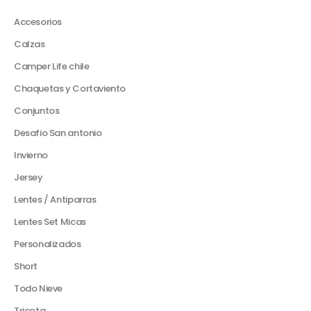
Accesorios
Calzas
Camper Life chile
Chaquetas y Cortaviento
Conjuntos
Desafio San antonio
Invierno
Jersey
Lentes / Antiparras
Lentes Set Micas
Personalizados
Short
Todo Nieve
Tricota