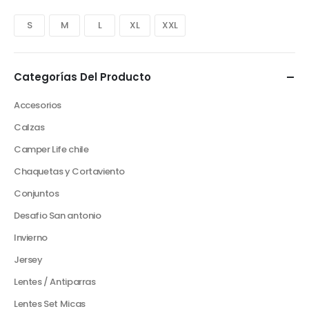
S
M
L
XL
XXL
Categorías Del Producto
Accesorios
Calzas
Camper Life chile
Chaquetas y Cortaviento
Conjuntos
Desafio San antonio
Invierno
Jersey
Lentes / Antiparras
Lentes Set Micas