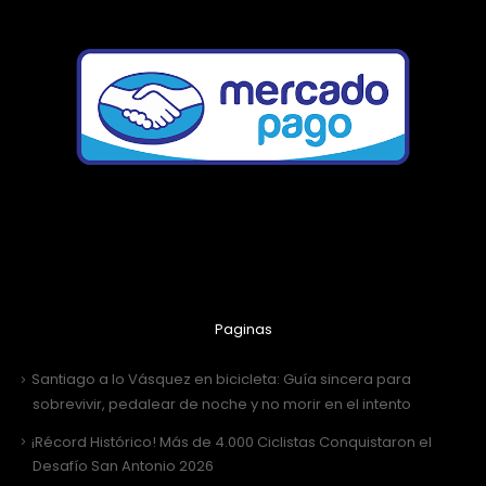
Paginas
Santiago a lo Vásquez en bicicleta: Guía sincera para
sobrevivir, pedalear de noche y no morir en el intento
¡Récord Histórico! Más de 4.000 Ciclistas Conquistaron el
Desafío San Antonio 2026