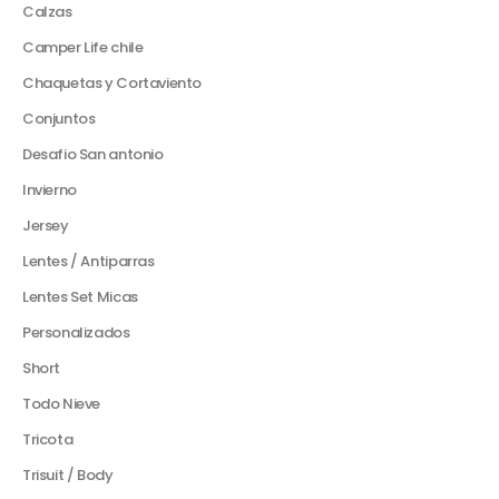
Calzas
Camper Life chile
Chaquetas y Cortaviento
Conjuntos
Desafio San antonio
Invierno
Jersey
Lentes / Antiparras
Lentes Set Micas
Personalizados
Short
Todo Nieve
Tricota
Trisuit / Body