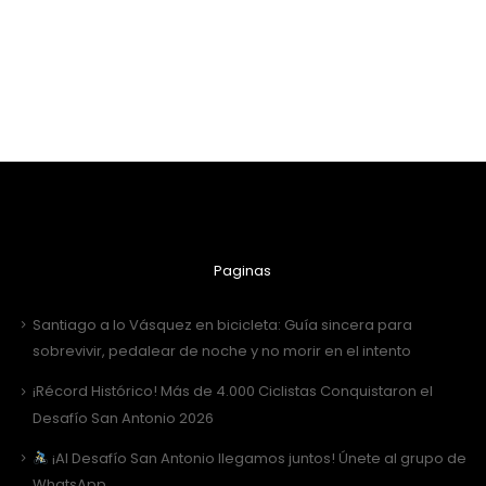
Paginas
Santiago a lo Vásquez en bicicleta: Guía sincera para
sobrevivir, pedalear de noche y no morir en el intento
¡Récord Histórico! Más de 4.000 Ciclistas Conquistaron el
Desafío San Antonio 2026
¡Al Desafío San Antonio llegamos juntos! Únete al grupo de
WhatsApp