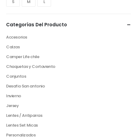
S
M
L
Categorías Del Producto
Accesorios
Calzas
Camper Life chile
Chaquetas y Cortaviento
Conjuntos
Desafio San antonio
Invierno
Jersey
Lentes / Antiparras
Lentes Set Micas
Personalizados