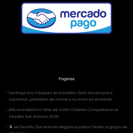
Paginas
Santiago a lo Vásquez en bicicleta: Guía sincera para
sobrevivir, pedalear de noche y no morir en el intento
¡Récord Histórico! Más de 4.000 Ciclistas Conquistaron el
Desafío San Antonio 2026
¡Al Desafío San Antonio llegamos juntos! Únete al grupo de