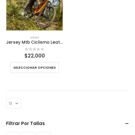
JERSEY
Jersey Mtb Ciclismo Leatt Polera manga larga
$
22,000
0
out of 5
SELECCIONAR OPCIONES
Filtrar Por Tallas