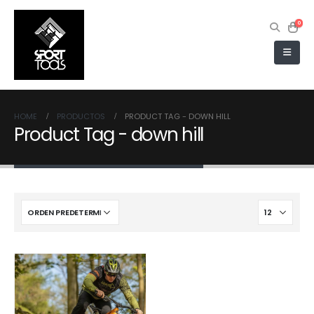
0
HOME
PRODUCTOS
PRODUCT TAG -
DOWN HILL
Product Tag - down hill