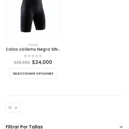
CALZAS
Calza ciclismo Negra SIN TIRANTES Viksop Darevie 003
El
El
$
24,000
0
out of 5
$
28,900
precio
precio
original
actual
SELECCIONAR OPCIONES
era:
es:
$28,900.
$24,000.
Filtrar Por Tallas