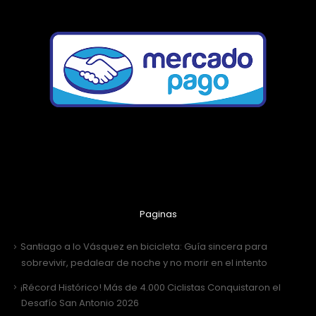
Paginas
Santiago a lo Vásquez en bicicleta: Guía sincera para
sobrevivir, pedalear de noche y no morir en el intento
¡Récord Histórico! Más de 4.000 Ciclistas Conquistaron el
Desafío San Antonio 2026