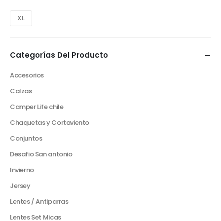
XL
Categorías Del Producto
Accesorios
Calzas
Camper Life chile
Chaquetas y Cortaviento
Conjuntos
Desafio San antonio
Invierno
Jersey
Lentes / Antiparras
Lentes Set Micas