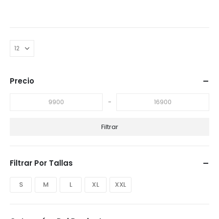
$28,000.
$16,900.
Precio
-
Filtrar
Filtrar Por Tallas
S
M
L
XL
XXL