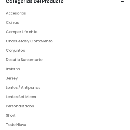
Categorías Del Producto
Accesorios
Calzas
Camper Life chile
Chaquetas y Cortaviento
Conjuntos
Desafio San antonio
Invierno
Jersey
Lentes / Antiparras
Lentes Set Micas
Personalizados
Short
Todo Nieve