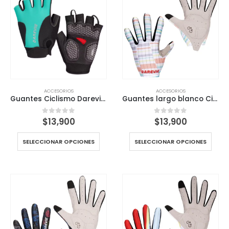
ACCESORIOS
ACCESORIOS
Guantes Ciclismo Darevie Portector Gel palmar
Guantes largo blanco Ciclismo Darevie Portector Gel palmar
$
13,900
$
13,900
0
out of 5
0
out of 5
SELECCIONAR OPCIONES
SELECCIONAR OPCIONES