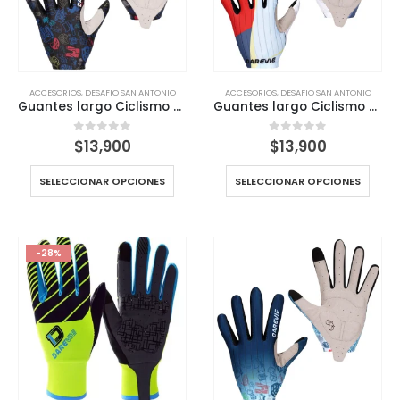
ACCESORIOS
,
DESAFIO SAN ANTONIO
ACCESORIOS
,
DESAFIO SAN ANTONIO
Guantes largo Ciclismo Darevie Portector Gel palmar
Guantes largo Ciclismo Darevie Portector Gel palmar
$
13,900
$
13,900
0
out of 5
0
out of 5
SELECCIONAR OPCIONES
SELECCIONAR OPCIONES
-28%