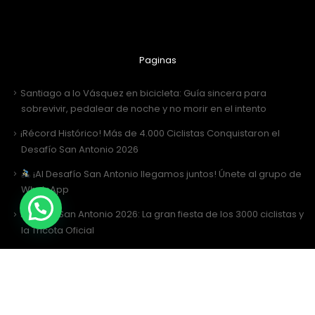
Paginas
Santiago a lo Vásquez en bicicleta: Guía sincera para
sobrevivir, pedalear de noche y no morir en el intento
¡Récord Histórico! Más de 4.000 Ciclistas Conquistaron el
Desafío San Antonio 2026
¡Al Desafío San Antonio llegamos juntos! Únete al grupo de
WhatsApp
Desafío San Antonio 2026: La gran fiesta de los 3000 ciclistas y
la Tricota Oficial
Como vestir para Desafío SANTIAGO ?
Siguenos