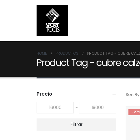
HOME
PRODUCTOS
PRODUCT TAG -
CUBRE CAL
Product Tag - cubre ca
Precio
Sort By
-
-27
Filtrar