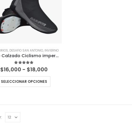
ORIOS
,
DESAFIO SAN ANTONIO
,
INVIERNO
Cubre Calzado Ciclismo impermeable cortaviento
Rango
5.00
out of 5
$
16,000
-
$
18,000
de
precios:
SELECCIONAR OPCIONES
desde
$16,000
hasta
$18,000
r: