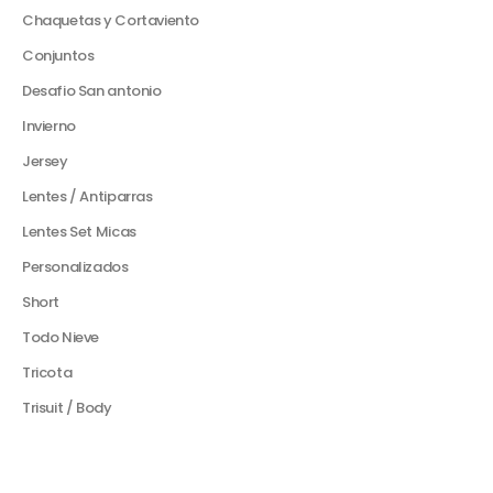
Chaquetas y Cortaviento
Conjuntos
Desafio San antonio
Invierno
Jersey
Lentes / Antiparras
Lentes Set Micas
Personalizados
Short
Todo Nieve
Tricota
Trisuit / Body