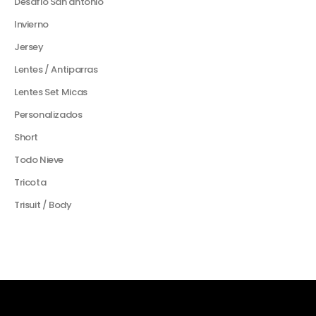
Desafio San antonio
Invierno
Jersey
Lentes / Antiparras
Lentes Set Micas
Personalizados
Short
Todo Nieve
Tricota
Trisuit / Body