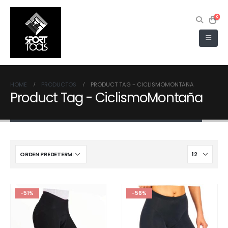
0
HOME
PRODUCTOS
PRODUCT TAG -
CICLISMOMONTAÑA
Product Tag - CiclismoMontaña
-51%
-56%