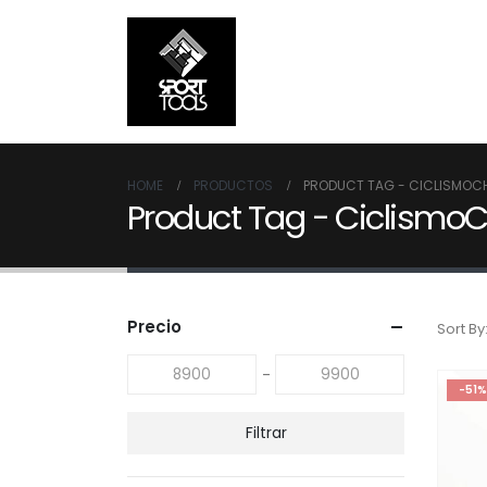
HOME
PRODUCTOS
PRODUCT TAG -
CICLISMOCH
Product Tag - CiclismoC
Precio
Sort By
-
-51%
Filtrar