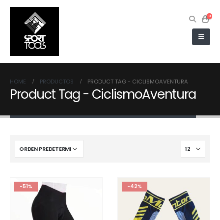
0
HOME
PRODUCTOS
PRODUCT TAG -
CICLISMOAVENTURA
Product Tag - CiclismoAventura
-51%
-42%