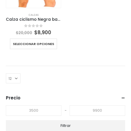
CALZAS
Calza ciclismo Negra banda Naranja Girl Ride
El
El
$
8,900
0
out of 5
$
20,000
precio
precio
original
actual
SELECCIONAR OPCIONES
era:
es:
$20,000.
$8,900.
Precio
-
Filtrar