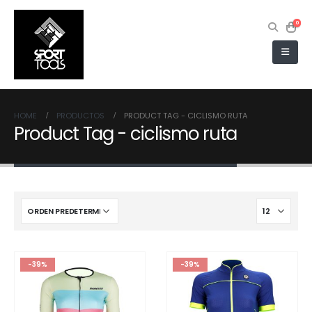
0
HOME
PRODUCTOS
PRODUCT TAG -
CICLISMO RUTA
Product Tag - ciclismo ruta
-39%
-39%