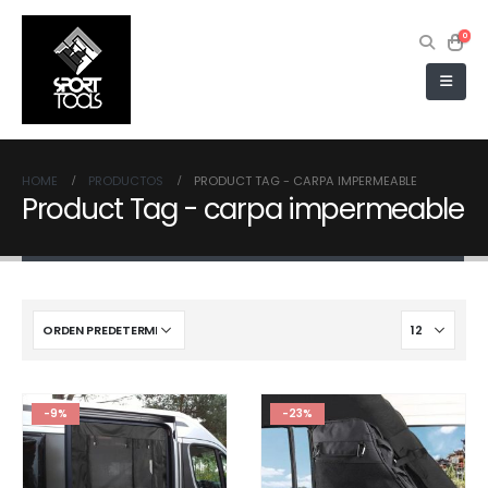
0
HOME
PRODUCTOS
PRODUCT TAG -
CARPA IMPERMEABLE
Product Tag - carpa impermeable
-9%
-23%