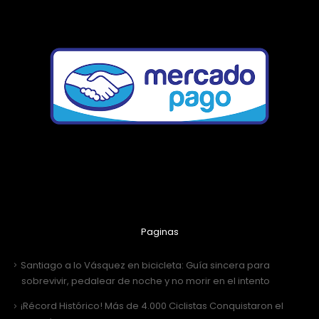
Paginas
Santiago a lo Vásquez en bicicleta: Guía sincera para
sobrevivir, pedalear de noche y no morir en el intento
¡Récord Histórico! Más de 4.000 Ciclistas Conquistaron el